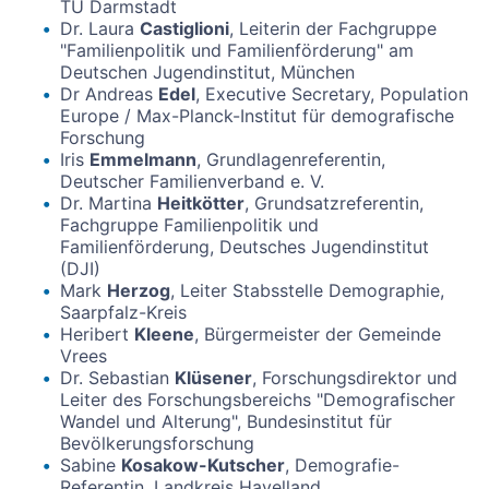
TU Darmstadt
Dr. Laura
Castiglioni
, Leiterin der Fachgruppe
"Familienpolitik und Familienförderung" am
Deutschen Jugendinstitut, München
Dr Andreas
Edel
, Executive Secretary, Population
Europe / Max-Planck-Institut für demografische
Forschung
Iris
Emmelmann
, Grundlagenreferentin,
Deutscher Familienverband e. V.
Dr. Martina
Heitkötter
, Grundsatzreferentin,
Fachgruppe Familienpolitik und
Familienförderung, Deutsches Jugendinstitut
(DJI)
Mark
Herzog
, Leiter Stabsstelle Demographie,
Saarpfalz-Kreis
Heribert
Kleene
, Bürgermeister der Gemeinde
Vrees
Dr. Sebastian
Klüsener
, Forschungsdirektor und
Leiter des Forschungsbereichs "Demografischer
Wandel und Alterung", Bundesinstitut für
Bevölkerungsforschung
Sabine
Kosakow-Kutscher
, Demografie-
Referentin, Landkreis Havelland